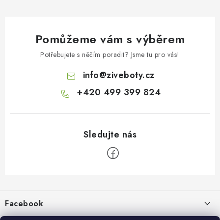
Pomůžeme vám s výběrem
Potřebujete s něčím poradit? Jsme tu pro vás!
info
@
ziveboty.cz
+420 499 399 824
Z
á
p
Facebook
a