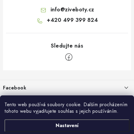
info
@
ziveboty.cz
+420 499 399 824
Z
á
p
Facebook
a
t
Informace pro vás
í
Tento web používá soubory cookie. Dalším procházením
tohoto webu vyjadřujete souhlas s jejich používáním.
Kontakty a kamenná prodejna
Přijímáme online platby
Nastavení
Hodnocení obchodu
Ochrana osobních údaju
Obchodní podmínky