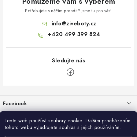
Pomůžeme vám s výběrem
Potřebujete s něčím poradit? Jsme tu pro vás!
info
@
ziveboty.cz
+420 499 399 824
Z
á
p
Facebook
a
t
Informace pro vás
í
Tento web používá soubory cookie. Dalším procházením
tohoto webu vyjadřujete souhlas s jejich používáním.
Kontakty a kamenná prodejna
Přijímáme online platby