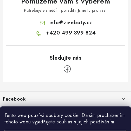
Pomůžeme vám s výběrem
Potřebujete s něčím poradit? Jsme tu pro vás!
info
@
ziveboty.cz
+420 499 399 824
Z
á
p
Facebook
a
t
Informace pro vás
í
Tento web používá soubory cookie. Dalším procházením
tohoto webu vyjadřujete souhlas s jejich používáním.
Kontakty a kamenná prodejna
Přijímáme online platby