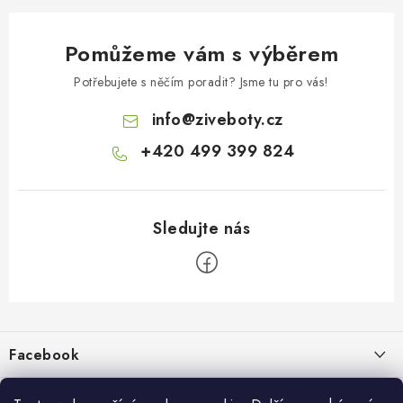
Pomůžeme vám s výběrem
Potřebujete s něčím poradit? Jsme tu pro vás!
info
@
ziveboty.cz
+420 499 399 824
Z
á
p
Facebook
a
t
Informace pro vás