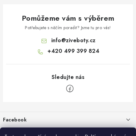
Pomůžeme vám s výběrem
Potřebujete s něčím poradit? Jsme tu pro vás!
info
@
ziveboty.cz
+420 499 399 824
Z
á
p
Facebook
a
t
Informace pro vás