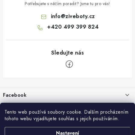
Potřebujete s něčím poradit? Jsme tu pro vás!
info
@
ziveboty.cz
+420 499 399 824
Z
á
p
Facebook
a
t
Informace pro vás
í
Tento web používá soubory cookie. Dalším procházením
tohoto webu vyjadřujete souhlas s jejich používáním.
Kontakty a kamenná prodejna
Přijímáme online platby
Nastavení
Hodnocení obchodu