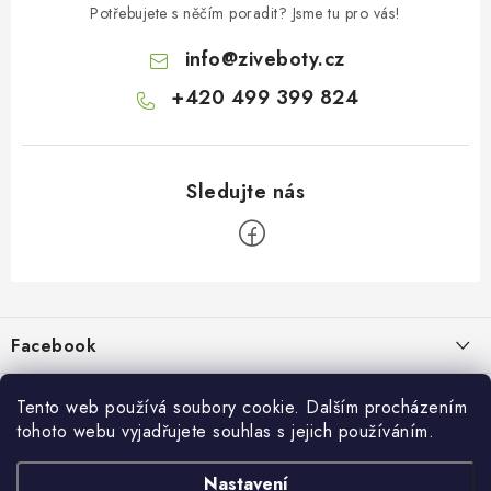
Potřebujete s něčím poradit? Jsme tu pro vás!
info
@
ziveboty.cz
+420 499 399 824
Z
á
p
Facebook
a
t
Informace pro vás
í
Tento web používá soubory cookie. Dalším procházením
tohoto webu vyjadřujete souhlas s jejich používáním.
Kontakty a kamenná prodejna
Přijímáme online platby
Nastavení
Hodnocení obchodu