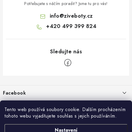
Potřebujete s něčím poradit? Jsme tu pro vás!
info
@
ziveboty.cz
+420 499 399 824
Z
á
p
Facebook
a
t
Informace pro vás
í
Tento web používá soubory cookie. Dalším procházením
tohoto webu vyjadřujete souhlas s jejich používáním.
Kontakty a kamenná prodejna
Přijímáme online platby
Nastavení
Hodnocení obchodu