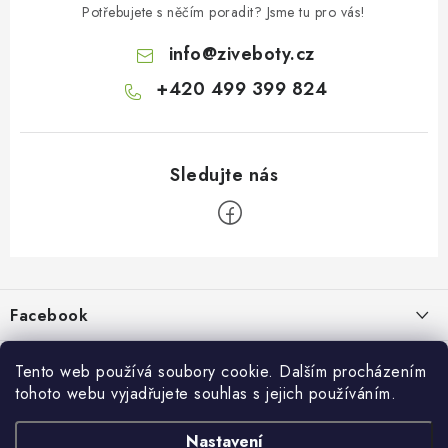
Potřebujete s něčím poradit? Jsme tu pro vás!
info
@
ziveboty.cz
+420 499 399 824
Z
á
p
Facebook
a
t
Informace pro vás
í
Tento web používá soubory cookie. Dalším procházením
tohoto webu vyjadřujete souhlas s jejich používáním.
Kontakty a kamenná prodejna
Přijímáme online platby
Nastavení
Hodnocení obchodu