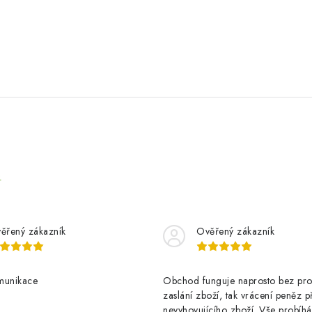
e
ěřený zákazník
Ověřený zákazník
munikace
Obchod funguje naprosto bez pro
zaslání zboží, tak vrácení peněz p
nevyhovujícího zboží. Vše probíhá