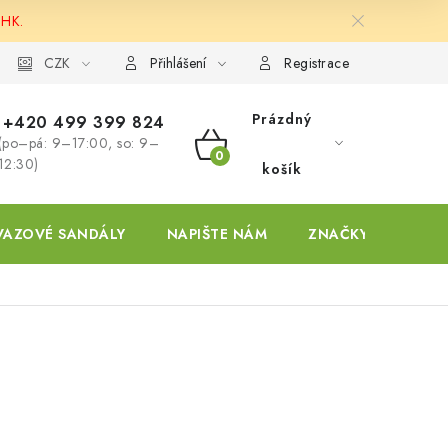
 HK.
ky
CZK
Přihlášení
Registrace
Prázdný
+420 499 399 824
(po–pá: 9–17:00, so: 9–
NÁKUPNÍ
12:30)
košík
KOŠÍK
VAZOVÉ SANDÁLY
NAPIŠTE NÁM
ZNAČKY