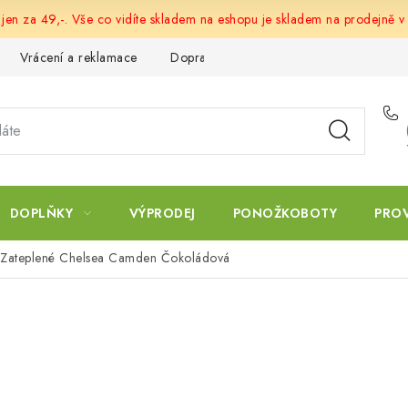
 jen za 49,-. Vše co vidíte skladem na eshopu je skladem na prodejně v
Vrácení a reklamace
Doprava a platba
Obchodní podmín
DOPLŇKY
VÝPRODEJ
PONOŽKOBOTY
PRO
 Zateplené Chelsea Camden Čokoládová