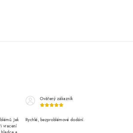
Ověřený zákazník
blémů. Jak
Rychlé, bezproblémové dodání.
ři vracení
 hladce a