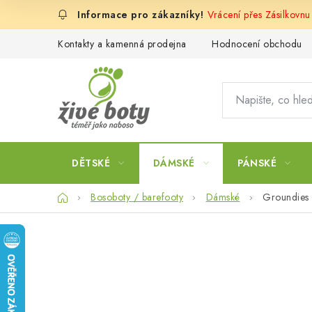
Přejít
Vrácení přes Zásilkovnu
na
obsah
Kontakty a kamenná prodejna
Hodnocení obchodu
DĚTSKÉ
DÁMSKÉ
PÁNSKÉ
Domů
Bosoboty / barefooty
Dámské
Groundies