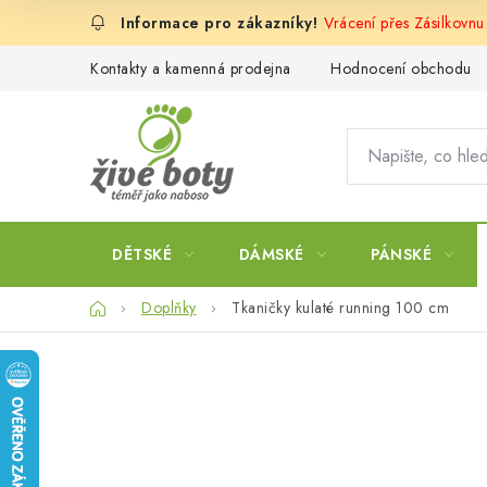
Přejít
Vrácení přes Zásilkovnu
na
obsah
Kontakty a kamenná prodejna
Hodnocení obchodu
DĚTSKÉ
DÁMSKÉ
PÁNSKÉ
Domů
Doplňky
Tkaničky kulaté running 100 cm