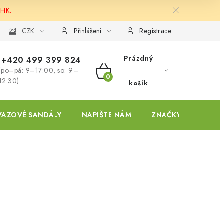
 HK.
ky
CZK
Přihlášení
Registrace
Prázdný
+420 499 399 824
(po–pá: 9–17:00, so: 9–
NÁKUPNÍ
12:30)
košík
KOŠÍK
VAZOVÉ SANDÁLY
NAPIŠTE NÁM
ZNAČKY