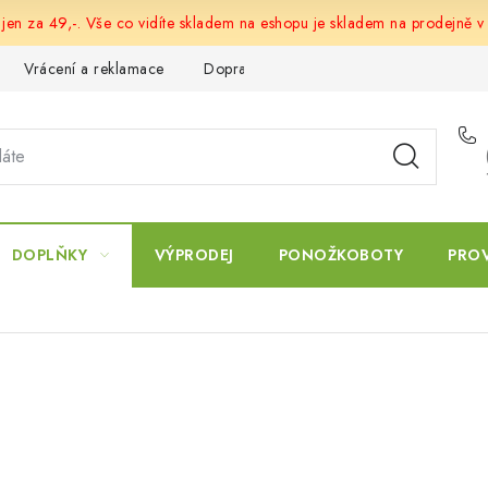
 jen za 49,-. Vše co vidíte skladem na eshopu je skladem na prodejně v
Vrácení a reklamace
Doprava a platba
Obchodní podmín
DOPLŇKY
VÝPRODEJ
PONOŽKOBOTY
PRO