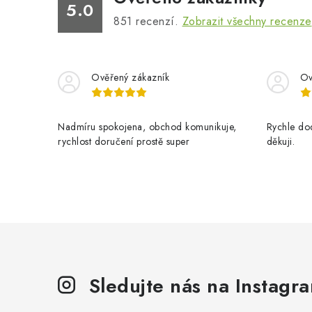
5.0
851
recenzí.
Zobrazit všechny recenze
Ověřený zákazník
Ov
Nadmíru spokojena, obchod komunikuje,
Rychle dod
rychlost doručení prostě super
děkuji.
Sledujte nás na Instagr