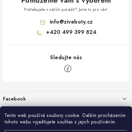
Pomůžeme vám s výběrem
Potřebujete s něčím poradit? Jsme tu pro vás!
info
@
ziveboty.cz
+420 499 399 824
Z
á
p
Facebook
a
t
Informace pro vás
í
Tento web používá soubory cookie. Dalším procházením
tohoto webu vyjadřujete souhlas s jejich používáním.
Kontakty a kamenná prodejna
Přijímáme online platby