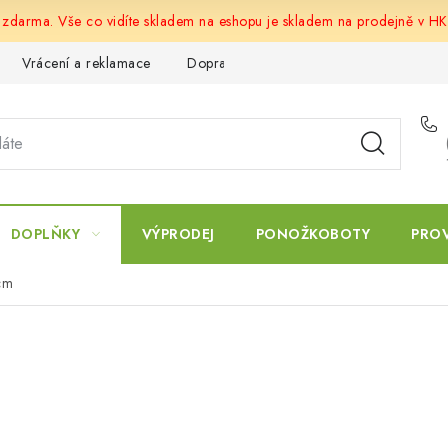
u zdarma. Vše co vidíte skladem na eshopu je skladem na prodejně v HK
Vrácení a reklamace
Doprava a platba
Obchodní podmín
DOPLŇKY
VÝPRODEJ
PONOŽKOBOTY
PRO
cm