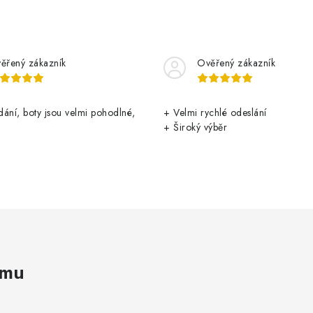
ěřený zákazník
Ověřený zákazník
ání, boty jsou velmi pohodlné,
+ Velmi rychlé odeslání
+ Široký výběr
amu