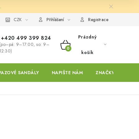
.
ky
CZK
Přihlášení
Registrace
Prázdný
+420 499 399 824
(po–pá: 9–17:00, so: 9–
NÁKUPNÍ
12:30)
košík
KOŠÍK
VAZOVÉ SANDÁLY
NAPIŠTE NÁM
ZNAČKY