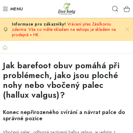
Přejít
Hleda
na
obsah
Vrácení přes Zásilkovnu
DĚTSKÉ
zdarma. Vše co vidíte skladem na eshopu je skladem na
prodejně v HK.
DÁMSKÉ
Domů
PÁNSKÉ
Jak barefoot obuv pomáhá při
DOPLŇKY
problémech, jako jsou ploché
nohy nebo vbočený palec
VÝPRODEJ
(hallux valgus)?
PONOŽKOBOTY
Konec nepřirozeného svírání a návrat palce do
správné pozice
PROVAZOVÉ SANDÁLY
Vbočený palec, odborně nazývaný hallux valgus, je jedním z