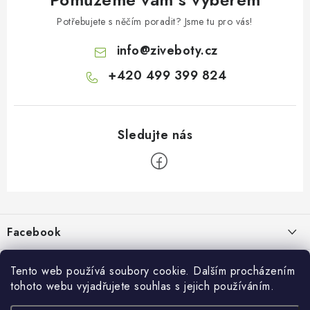
Potřebujete s něčím poradit? Jsme tu pro vás!
info
@
ziveboty.cz
+420 499 399 824
Z
á
p
Facebook
a
t
Informace pro vás
í
Tento web používá soubory cookie. Dalším procházením
tohoto webu vyjadřujete souhlas s jejich používáním.
Kontakty a kamenná prodejna
Přijímáme online platby