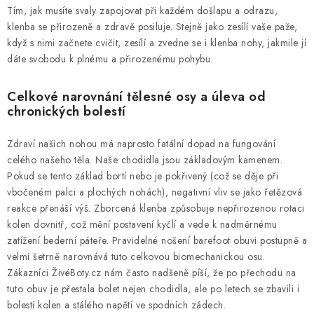
Tím, jak musíte svaly zapojovat při každém došlapu a odrazu,
klenba se přirozeně a zdravě posiluje. Stejně jako zesílí vaše paže,
když s nimi začnete cvičit, zesílí a zvedne se i klenba nohy, jakmile jí
dáte svobodu k plnému a přirozenému pohybu.
Celkové narovnání tělesné osy a úleva od
chronických bolestí
Zdraví našich nohou má naprosto fatální dopad na fungování
celého našeho těla. Naše chodidla jsou základovým kamenem.
Pokud se tento základ bortí nebo je pokřivený (což se děje při
vbočeném palci a plochých nohách), negativní vliv se jako řetězová
reakce přenáší výš. Zborcená klenba způsobuje nepřirozenou rotaci
kolen dovnitř, což mění postavení kyčlí a vede k nadměrnému
zatížení bederní páteře. Pravidelné nošení barefoot obuvi postupně a
velmi šetrně narovnává tuto celkovou biomechanickou osu.
Zákazníci ŽivéBoty.cz nám často nadšeně píší, že po přechodu na
tuto obuv je přestala bolet nejen chodidla, ale po letech se zbavili i
bolestí kolen a stálého napětí ve spodních zádech.