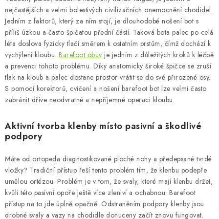
NAPIŠTE NÁM
nejčastějších a velmi bolestivých civilizačních onemocnění chodidel.
Jedním z faktorů, který za ním stojí, je dlouhodobé nošení bot s
BOSOBOTY / BAREFOOTY
příliš úzkou a často špičatou přední částí. Taková bota palec po celá
léta doslova fyzicky tlačí směrem k ostatním prstům, čímž dochází k
ZNAČKY
vychýlení kloubu.
Barefoot obuv
je jedním z důležitých kroků k léčbě
a prevenci tohoto problému. Díky anatomicky široké špičce se zruší
tlak na kloub a palec dostane prostor vrátit se do své přirozené osy.
Kontakty a kamenná prodejna
Hodnocení obchodu
S pomocí korektorů, cvičení a nošení barefoot bot lze velmi často
Vrácení a reklamace
Doprava a platba
zabránit dříve neodvratné a nepříjemné operaci kloubu.
Obchodní podmínky
Aktivní tvorba klenby místo pasivní a škodlivé
podpory
Máte od ortopeda diagnostikované ploché nohy a předepsané tvrdé
vložky? Tradiční přístup řeší tento problém tím, že klenbu podepře
umělou ortézou. Problém je v tom, že svaly, které mají klenbu držet,
kvůli této pasivní opoře ještě více zleniví a ochabnou. Barefoot
přístup na to jde úplně opačně. Odstraněním podpory klenby jsou
drobné svaly a vazy na chodidle donuceny začít znovu fungovat.