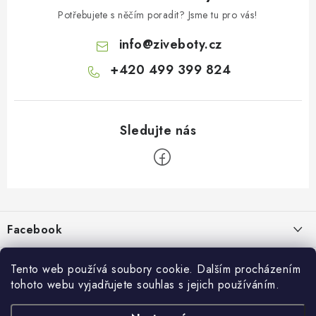
Potřebujete s něčím poradit? Jsme tu pro vás!
info
@
ziveboty.cz
+420 499 399 824
Z
á
p
Facebook
a
t
Informace pro vás
í
Tento web používá soubory cookie. Dalším procházením
tohoto webu vyjadřujete souhlas s jejich používáním.
Kontakty a kamenná prodejna
Přijímáme online platby