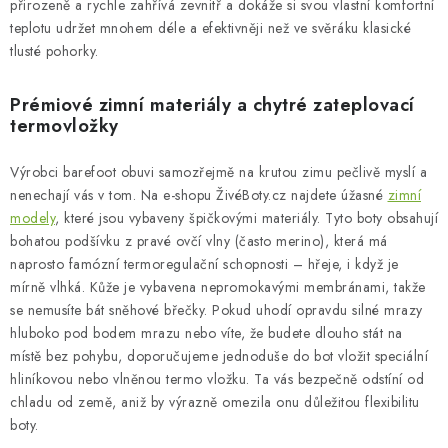
přirozeně a rychle zahřívá zevnitř a dokáže si svou vlastní komfortní
teplotu udržet mnohem déle a efektivněji než ve svěráku klasické
tlusté pohorky.
Prémiové zimní materiály a chytré zateplovací
termovložky
Výrobci barefoot obuvi samozřejmě na krutou zimu pečlivě myslí a
nenechají vás v tom. Na e-shopu ŽivéBoty.cz najdete úžasné
zimní
modely
, které jsou vybaveny špičkovými materiály. Tyto boty obsahují
bohatou podšívku z pravé ovčí vlny (často merino), která má
naprosto famózní termoregulační schopnosti – hřeje, i když je
mírně vlhká. Kůže je vybavena nepromokavými membránami, takže
se nemusíte bát sněhové břečky. Pokud uhodí opravdu silné mrazy
hluboko pod bodem mrazu nebo víte, že budete dlouho stát na
místě bez pohybu, doporučujeme jednoduše do bot vložit speciální
hliníkovou nebo vlněnou termo vložku. Ta vás bezpečně odstíní od
chladu od země, aniž by výrazně omezila onu důležitou flexibilitu
boty.