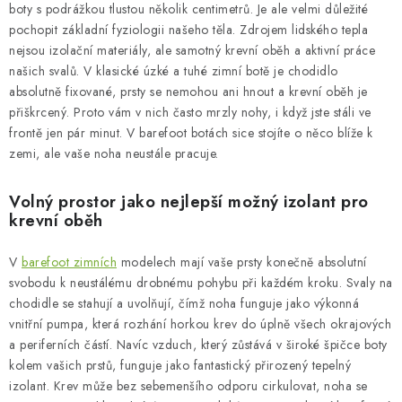
NAPIŠTE NÁM
boty s podrážkou tlustou několik centimetrů. Je ale velmi důležité
pochopit základní fyziologii našeho těla. Zdrojem lidského tepla
BOSOBOTY / BAREFOOTY
nejsou izolační materiály, ale samotný krevní oběh a aktivní práce
našich svalů. V klasické úzké a tuhé zimní botě je chodidlo
absolutně fixované, prsty se nemohou ani hnout a krevní oběh je
ZNAČKY
přiškrcený. Proto vám v nich často mrzly nohy, i když jste stáli ve
frontě jen pár minut. V barefoot botách sice stojíte o něco blíže k
Kontakty a kamenná prodejna
Hodnocení obchodu
zemi, ale vaše noha neustále pracuje.
Vrácení a reklamace
Doprava a platba
Volný prostor jako nejlepší možný izolant pro
Obchodní podmínky
krevní oběh
V
barefoot zimních
modelech mají vaše prsty konečně absolutní
svobodu k neustálému drobnému pohybu při každém kroku. Svaly na
chodidle se stahují a uvolňují, čímž noha funguje jako výkonná
vnitřní pumpa, která rozhání horkou krev do úplně všech okrajových
a periferních částí. Navíc vzduch, který zůstává v široké špičce boty
kolem vašich prstů, funguje jako fantastický přirozený tepelný
izolant. Krev může bez sebemenšího odporu cirkulovat, noha se