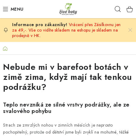
Přejít
Hleda
na
obsah
Vrácení přes Zásilkovnu jen
DĚTSKÉ
za 49,-. Vše co vidíte skladem na eshopu je skladem na
prodejně v HK.
DÁMSKÉ
Domů
PÁNSKÉ
Nebude mi v barefoot botách v
DOPLŇKY
zimě zima, když mají tak tenkou
podrážku?
VÝPRODEJ
Teplo nevzniká ze silné vrstvy podrážky, ale ze
PONOŽKOBOTY
svalového pohybu
PROVAZOVÉ SANDÁLY
Strach ze zmrzlých nohou v zimních měsících je naprosto
pochopitelný, protože od dětství jsme byli zvyklí na mohutné, těžké