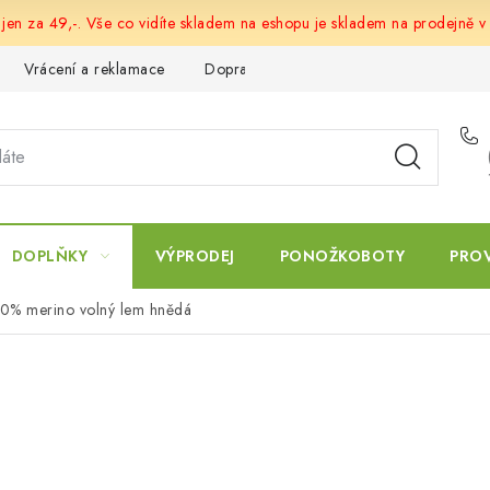
 jen za 49,-. Vše co vidíte skladem na eshopu je skladem na prodejně v
Vrácení a reklamace
Doprava a platba
Obchodní podmín
DOPLŇKY
VÝPRODEJ
PONOŽKOBOTY
PRO
70% merino volný lem hnědá