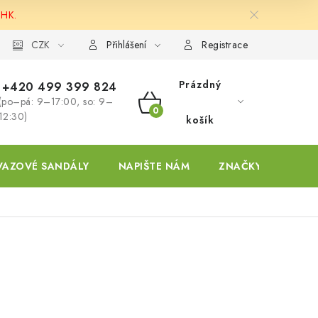
 HK.
ky
CZK
Přihlášení
Registrace
Prázdný
+420 499 399 824
(po–pá: 9–17:00, so: 9–
NÁKUPNÍ
12:30)
košík
KOŠÍK
VAZOVÉ SANDÁLY
NAPIŠTE NÁM
ZNAČKY