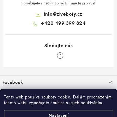
Potřebujete s něčím poradit? Jsme tu pro vás!
info
@
ziveboty.cz
+420 499 399 824
Z
á
p
Facebook
a
t
Informace pro vás
í
Tento web používá soubory cookie. Dalším procházením
tohoto webu vyjadřujete souhlas s jejich používáním.
Kontakty a kamenná prodejna
Přijímáme online platby
Nastavení
Hodnocení obchodu