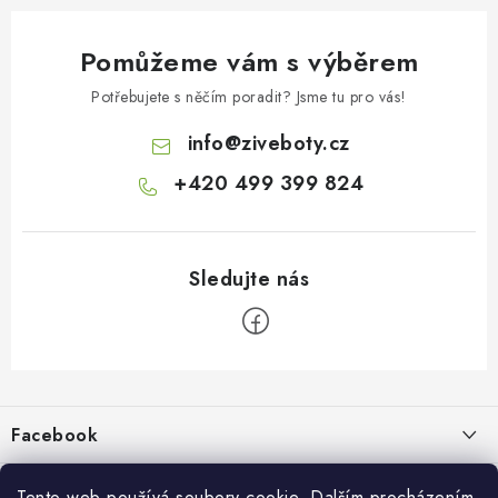
Pomůžeme vám s výběrem
Potřebujete s něčím poradit? Jsme tu pro vás!
info
@
ziveboty.cz
+420 499 399 824
Z
á
p
Facebook
a
t
Informace pro vás
í
Tento web používá soubory cookie. Dalším procházením