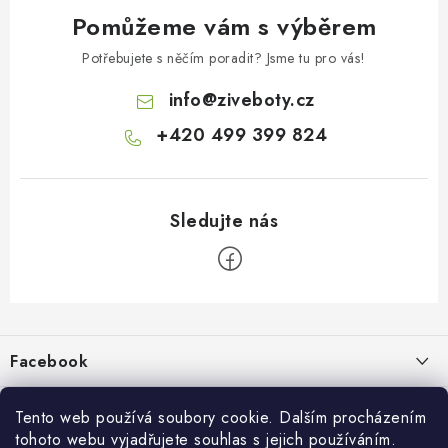
Pomůžeme vám s výběrem
Potřebujete s něčím poradit? Jsme tu pro vás!
info
@
ziveboty.cz
+420 499 399 824
Z
á
p
Facebook
a
t
Informace pro vás
í
Tento web používá soubory cookie. Dalším procházením
tohoto webu vyjadřujete souhlas s jejich používáním.