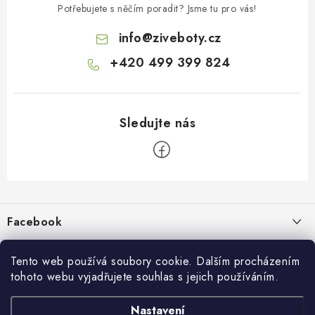
Potřebujete s něčím poradit? Jsme tu pro vás!
info
@
ziveboty.cz
+420 499 399 824
Z
á
p
Facebook
a
t
Informace pro vás
í
Tento web používá soubory cookie. Dalším procházením
tohoto webu vyjadřujete souhlas s jejich používáním.
Kontakty a kamenná prodejna
Přijímáme online platby
Nastavení
Hodnocení obchodu