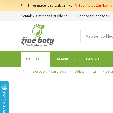
Přejít
Vrácení přes Zásilkovn
na
obsah
Kontakty a kamenná prodejna
Hodnocení obchodu
DĚTSKÉ
DÁMSKÉ
PÁNSKÉ
Domů
Bosoboty / barefooty
Dětské
zimní / zate