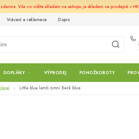
u zdarma. Vše co vidíte skladem na eshopu je skladem na prodejně v HK
Vrácení a reklamace
Doprava a platba
Obchodní podmín
DOPLŇKY
VÝPRODEJ
PONOŽKOBOTY
PRO
plené
Little blue lamb zimní Beck blue