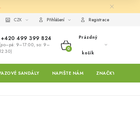
.
ky
CZK
Přihlášení
Registrace
Prázdný
+420 499 399 824
(po–pá: 9–17:00, so: 9–
NÁKUPNÍ
12:30)
košík
KOŠÍK
VAZOVÉ SANDÁLY
NAPIŠTE NÁM
ZNAČKY