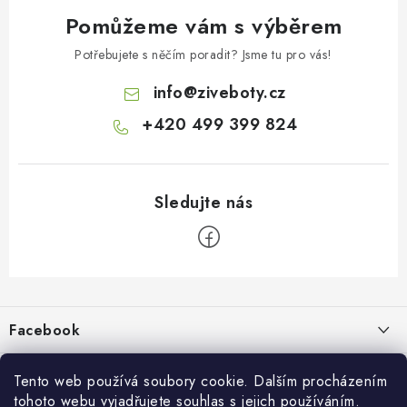
Pomůžeme vám s výběrem
Potřebujete s něčím poradit? Jsme tu pro vás!
info
@
ziveboty.cz
+420 499 399 824
Z
á
p
Facebook
a
t
Informace pro vás
í
Tento web používá soubory cookie. Dalším procházením
tohoto webu vyjadřujete souhlas s jejich používáním.