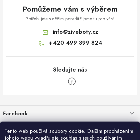
Pomůžeme vám s výběrem
Potřebujete s něčím poradit? Jsme tu pro vás!
info
@
ziveboty.cz
+420 499 399 824
Z
á
p
Facebook
a
t
Informace pro vás
í
Tento web používá soubory cookie. Dalším procházením
tohoto webu vyjadřujete souhlas s jejich používáním.