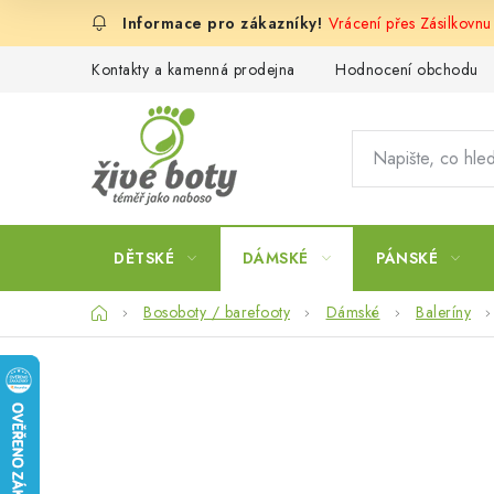
Přejít
Vrácení přes Zásilkovnu
na
obsah
Kontakty a kamenná prodejna
Hodnocení obchodu
DĚTSKÉ
DÁMSKÉ
PÁNSKÉ
Domů
Bosoboty / barefooty
Dámské
Baleríny