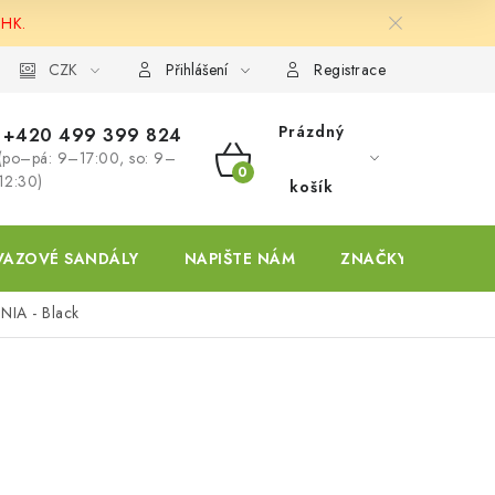
 HK.
ky
CZK
Přihlášení
Registrace
Prázdný
+420 499 399 824
(po–pá: 9–17:00, so: 9–
NÁKUPNÍ
12:30)
košík
KOŠÍK
VAZOVÉ SANDÁLY
NAPIŠTE NÁM
ZNAČKY
NIA - Black