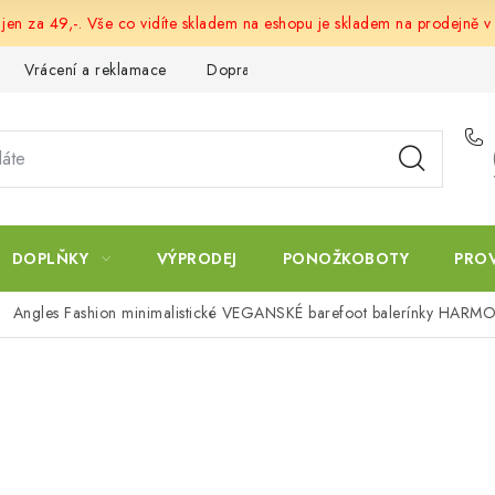
 jen za 49,-. Vše co vidíte skladem na eshopu je skladem na prodejně v
Vrácení a reklamace
Doprava a platba
Obchodní podmín
DOPLŇKY
VÝPRODEJ
PONOŽKOBOTY
PRO
Angles Fashion minimalistické VEGANSKÉ barefoot balerínky HARMO