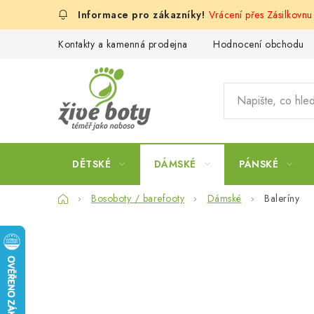
Přejít
Vrácení přes Zásilkovnu
na
obsah
Kontakty a kamenná prodejna
Hodnocení obchodu
DĚTSKÉ
DÁMSKÉ
PÁNSKÉ
Domů
Bosoboty / barefooty
Dámské
Baleríny