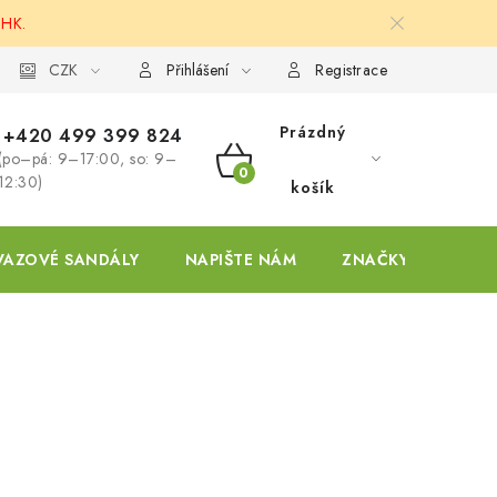
 HK.
ky
CZK
Přihlášení
Registrace
Prázdný
+420 499 399 824
(po–pá: 9–17:00, so: 9–
NÁKUPNÍ
12:30)
košík
KOŠÍK
VAZOVÉ SANDÁLY
NAPIŠTE NÁM
ZNAČKY