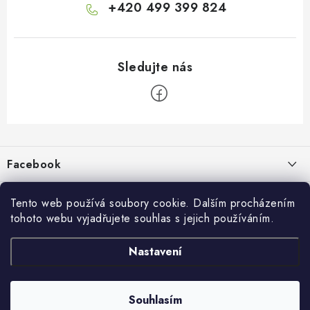
+420 499 399 824
Z
á
p
Facebook
a
t
Informace pro vás
í
Tento web používá soubory cookie. Dalším procházením
tohoto webu vyjadřujete souhlas s jejich používáním.
Kontakty a kamenná prodejna
Přijímáme online platby
Nastavení
Hodnocení obchodu
Ochrana osobních údaju
Obchodní podmínky
Vrácení a reklamace
Souhlasím
Copyright 2026
živé boty
. Všechna práva vyhrazena.
Doprava a platba