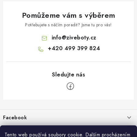
Pomůžeme vám s výběrem
Potřebujete s něčím poradit? Jsme tu pro vás!
info
@
ziveboty.cz
+420 499 399 824
Z
á
p
Facebook
a
t
Informace pro vás
í
Tento web používá soubory cookie. Dalším procházením