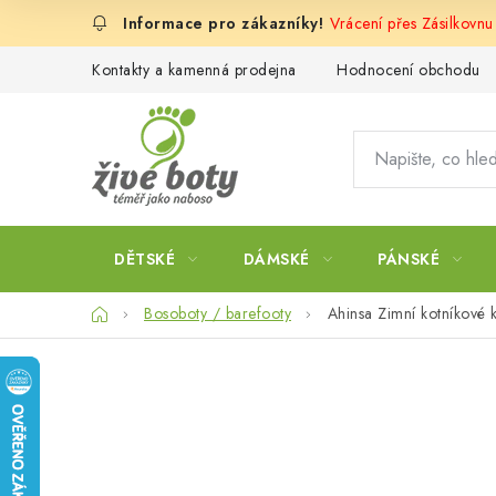
Přejít
Vrácení přes Zásilkovn
na
obsah
Kontakty a kamenná prodejna
Hodnocení obchodu
DĚTSKÉ
DÁMSKÉ
PÁNSKÉ
Domů
Bosoboty / barefooty
Ahinsa Zimní kotníkov