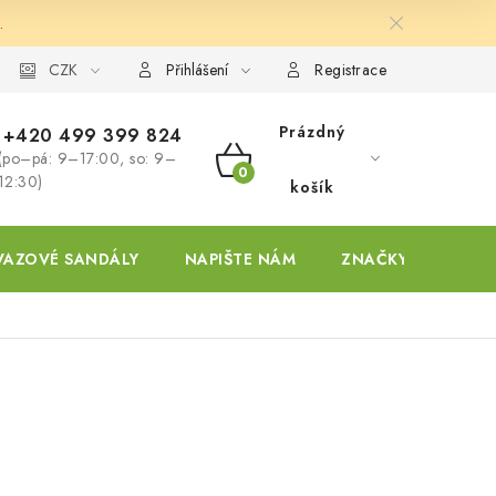
.
ky
CZK
Přihlášení
Registrace
Prázdný
+420 499 399 824
(po–pá: 9–17:00, so: 9–
NÁKUPNÍ
12:30)
košík
KOŠÍK
VAZOVÉ SANDÁLY
NAPIŠTE NÁM
ZNAČKY