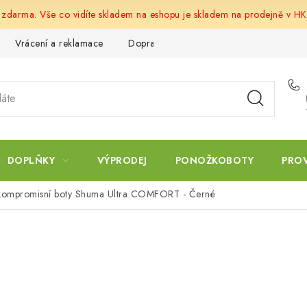
u zdarma. Vše co vidíte skladem na eshopu je skladem na prodejně v HK
Vrácení a reklamace
Doprava a platba
Obchodní podmín
DOPLŇKY
VÝPRODEJ
PONOŽKOBOTY
PRO
é kompromisní boty Shuma Ultra COMFORT - Černé