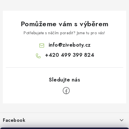
Pomůžeme vám s výběrem
Potřebujete s něčím poradit? Jsme tu pro vás!
info
@
ziveboty.cz
+420 499 399 824
Z
á
p
Facebook
a