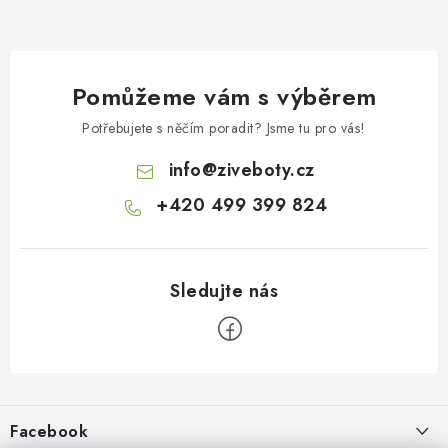
Pomůžeme vám s výběrem
Potřebujete s něčím poradit? Jsme tu pro vás!
info
@
ziveboty.cz
+420 499 399 824
Z
á
p
Facebook
a