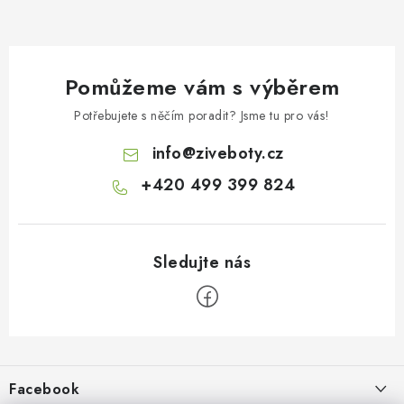
Pomůžeme vám s výběrem
Potřebujete s něčím poradit? Jsme tu pro vás!
info
@
ziveboty.cz
+420 499 399 824
Z
á
p
Facebook
a