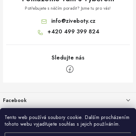
Potřebujete s něčím poradit? Jsme tu pro vás!
info
@
ziveboty.cz
+420 499 399 824
Z
á
p
Facebook
a
t
Informace pro vás
í
Tento web používá soubory cookie. Dalším procházením
tohoto webu vyjadřujete souhlas s jejich používáním.
Kontakty a kamenná prodejna
Přijímáme online platby