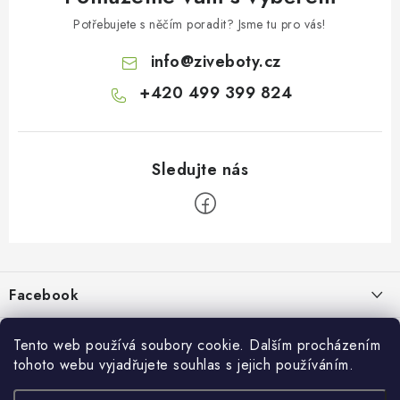
Potřebujete s něčím poradit? Jsme tu pro vás!
info
@
ziveboty.cz
+420 499 399 824
Z
á
p
Facebook
a
t
Informace pro vás
í
Tento web používá soubory cookie. Dalším procházením
tohoto webu vyjadřujete souhlas s jejich používáním.
Kontakty a kamenná prodejna
Přijímáme online platby