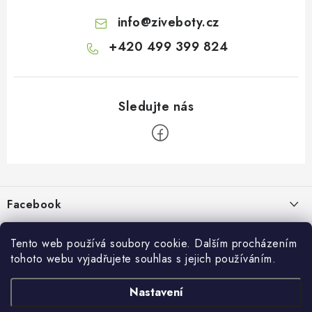
info
@
ziveboty.cz
+420 499 399 824
Z
á
p
Facebook
a
t
Informace pro vás
í
Tento web používá soubory cookie. Dalším procházením
tohoto webu vyjadřujete souhlas s jejich používáním.
Kontakty a kamenná prodejna
Přijímáme online platby
Nastavení
Hodnocení obchodu
Ochrana osobních údaju
Obchodní podmínky