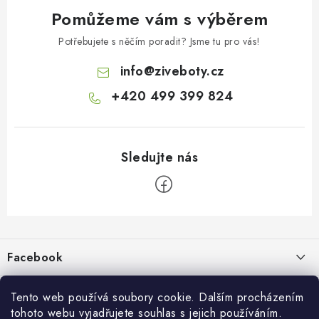
Pomůžeme vám s výběrem
Potřebujete s něčím poradit? Jsme tu pro vás!
info
@
ziveboty.cz
+420 499 399 824
Z
á
p
Facebook
a
t
Informace pro vás
í
Tento web používá soubory cookie. Dalším procházením
tohoto webu vyjadřujete souhlas s jejich používáním.