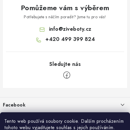
Pomůžeme vám s výběrem
Potřebujete s něčím poradit? Jsme tu pro vás!
info
@
ziveboty.cz
+420 499 399 824
Z
á
p
Facebook
a
t
Informace pro vás
í
Tento web používá soubory cookie. Dalším procházením
tohoto webu vyjadřujete souhlas s jejich používáním.