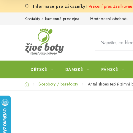
Přejít
Vrácení přes Zásilkovn
na
obsah
Kontakty a kamenná prodejna
Hodnocení obchodu
DĚTSKÉ
DÁMSKÉ
PÁNSKÉ
Domů
Bosoboty / barefooty
Antal shoes teplé zimní