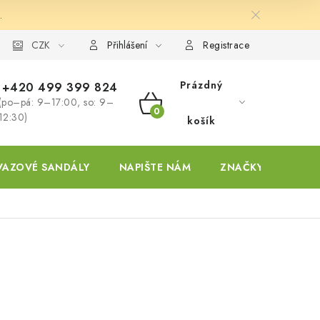
.
ky
CZK
Přihlášení
Registrace
Prázdný
+420 499 399 824
(po–pá: 9–17:00, so: 9–
NÁKUPNÍ
12:30)
košík
KOŠÍK
VAZOVÉ SANDÁLY
NAPIŠTE NÁM
ZNAČKY