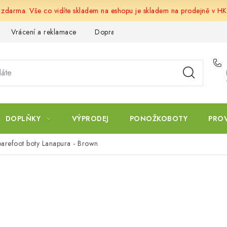
u zdarma. Vše co vidíte skladem na eshopu je skladem na prodejně v HK
Vrácení a reklamace
Doprava a platba
Obchodní podmín
DOPLŇKY
VÝPRODEJ
PONOŽKOBOTY
PRO
 barefoot boty Lanapura - Brown