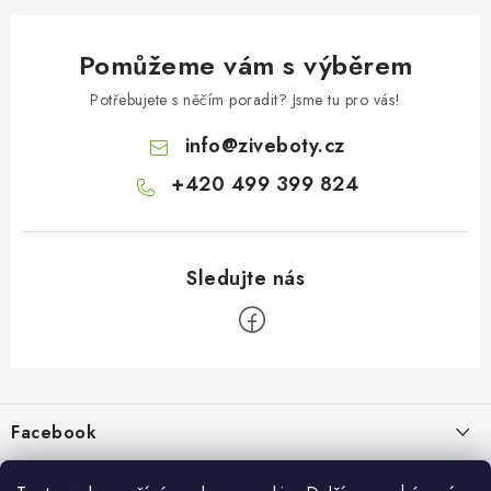
Pomůžeme vám s výběrem
Potřebujete s něčím poradit? Jsme tu pro vás!
info
@
ziveboty.cz
+420 499 399 824
Z
á
p
Facebook
a
t
Informace pro vás