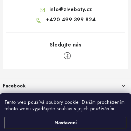
info
@
ziveboty.cz
+420 499 399 824
Z
á
p
Facebook
a
t
Informace pro vás
í
Tento web používá soubory cookie. Dalším procházením
tohoto webu vyjadřujete souhlas s jejich používáním.
Kontakty a kamenná prodejna
Přijímáme online platby
Nastavení
Hodnocení obchodu
Ochrana osobních údaju
Obchodní podmínky