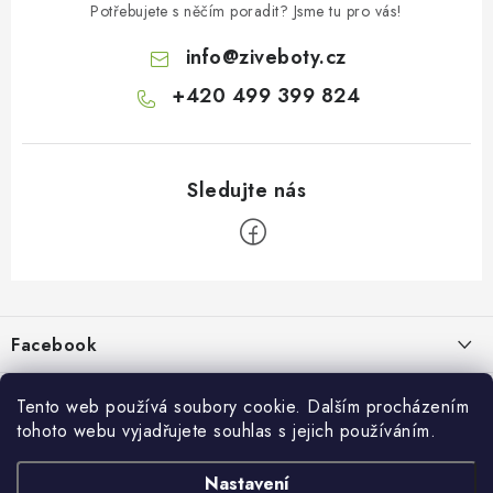
Potřebujete s něčím poradit? Jsme tu pro vás!
info
@
ziveboty.cz
+420 499 399 824
Z
á
p
Facebook
a
t
Informace pro vás
í
Tento web používá soubory cookie. Dalším procházením
tohoto webu vyjadřujete souhlas s jejich používáním.
Kontakty a kamenná prodejna
Přijímáme online platby
Nastavení
Hodnocení obchodu