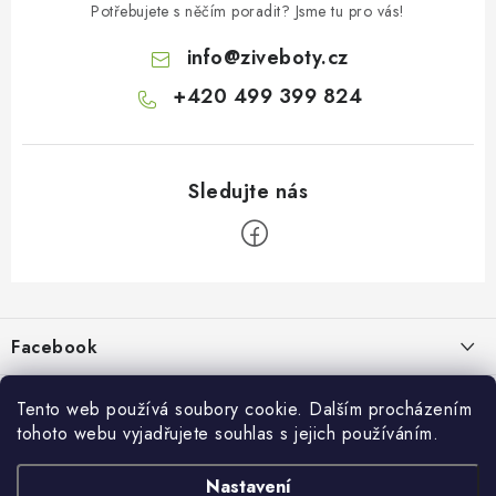
Potřebujete s něčím poradit? Jsme tu pro vás!
info
@
ziveboty.cz
+420 499 399 824
Z
á
p
Facebook
a
t
Informace pro vás
í
Tento web používá soubory cookie. Dalším procházením
tohoto webu vyjadřujete souhlas s jejich používáním.
Kontakty a kamenná prodejna
Přijímáme online platby
Nastavení
Hodnocení obchodu