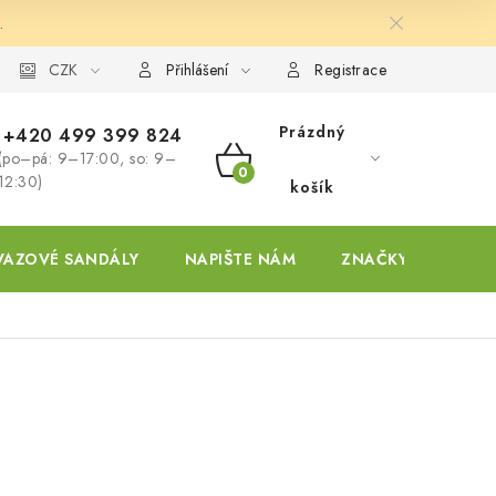
.
ky
CZK
Přihlášení
Registrace
Prázdný
+420 499 399 824
(po–pá: 9–17:00, so: 9–
NÁKUPNÍ
12:30)
košík
KOŠÍK
VAZOVÉ SANDÁLY
NAPIŠTE NÁM
ZNAČKY