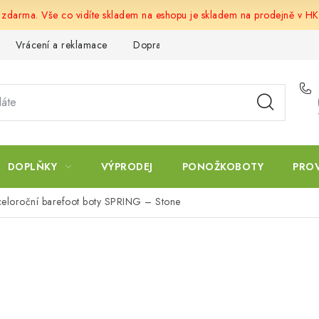
u zdarma. Vše co vidíte skladem na eshopu je skladem na prodejně v HK
Vrácení a reklamace
Doprava a platba
Obchodní podmín
DOPLŇKY
VÝPRODEJ
PONOŽKOBOTY
PRO
celoroční barefoot boty SPRING – Stone