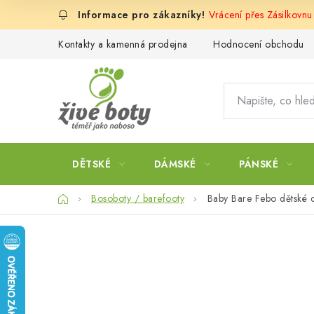
Přejít
Vrácení přes Zásilkovn
na
obsah
Kontakty a kamenná prodejna
Hodnocení obchodu
DĚTSKÉ
DÁMSKÉ
PÁNSKÉ
Domů
Bosoboty / barefooty
Baby Bare Febo dětské 