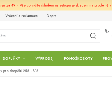
 jen za 49,-. Vše co vidíte skladem na eshopu je skladem na prodejně v
Vrácení a reklamace
Doprava a platba
Obchodní podmín
DOPLŇKY
VÝPRODEJ
PONOŽKOBOTY
PRO
ky pro dospělé 258 - Bílé