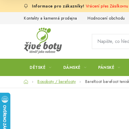
Přejít
Vrácení přes Zásilkovnu
na
obsah
Kontakty a kamenná prodejna
Hodnocení obchodu
DĚTSKÉ
DÁMSKÉ
PÁNSKÉ
Domů
Bosoboty / barefooty
BareRoot barefoot tenis