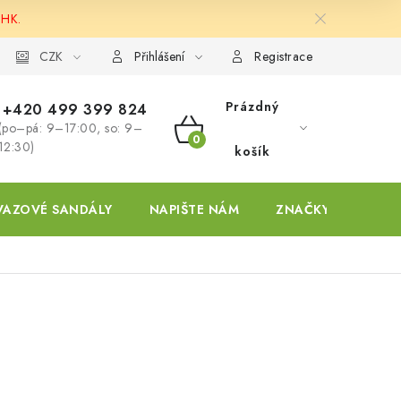
 HK.
ky
CZK
Přihlášení
Registrace
Prázdný
+420 499 399 824
(po–pá: 9–17:00, so: 9–
NÁKUPNÍ
12:30)
košík
KOŠÍK
VAZOVÉ SANDÁLY
NAPIŠTE NÁM
ZNAČKY