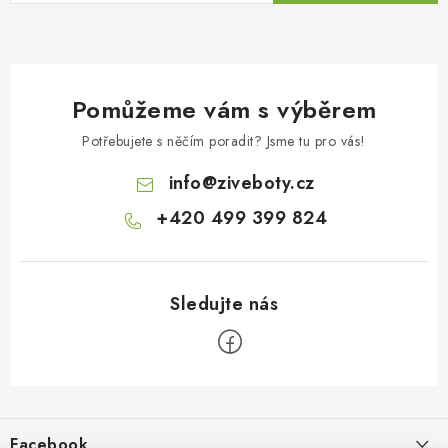
Pomůžeme vám s výběrem
Potřebujete s něčím poradit? Jsme tu pro vás!
info
@
ziveboty.cz
+420 499 399 824
Z
á
p
Facebook