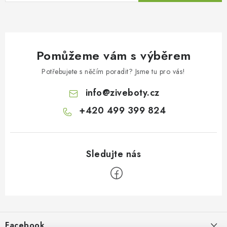
Pomůžeme vám s výběrem
Potřebujete s něčím poradit? Jsme tu pro vás!
info
@
ziveboty.cz
+420 499 399 824
Z
á
p
Facebook