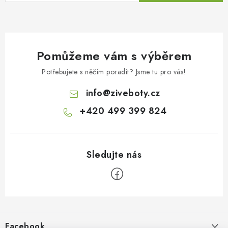
Pomůžeme vám s výběrem
Potřebujete s něčím poradit? Jsme tu pro vás!
info
@
ziveboty.cz
+420 499 399 824
Z
á
p
Facebook