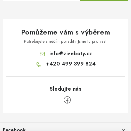
Pomůžeme vám s výběrem
Potřebujete s něčím poradit? Jsme tu pro vás!
info
@
ziveboty.cz
+420 499 399 824
Z
á
p
Facebook