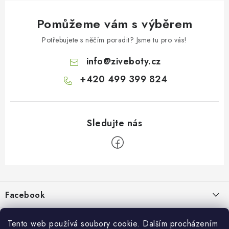
Pomůžeme vám s výběrem
Potřebujete s něčím poradit? Jsme tu pro vás!
info
@
ziveboty.cz
+420 499 399 824
Z
á
p
Facebook
a
t
Informace pro vás
í
Tento web používá soubory cookie. Dalším procházením