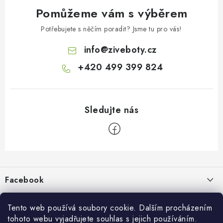
Pomůžeme vám s výběrem
Potřebujete s něčím poradit? Jsme tu pro vás!
info
@
ziveboty.cz
+420 499 399 824
Z
á
p
Facebook
a
t
Informace pro vás
í
Tento web používá soubory cookie. Dalším procházením
tohoto webu vyjadřujete souhlas s jejich používáním.